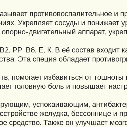
азывает противовоспалительное и п
иях. Укрепляет сосуды и понижает у
а опорно-двигательный аппарат, укре
2, РР, В6, Е, К. В её состав входит 
ства. Эта специя обладает противо
в, помогает избавиться от тошноты 
мает головную боль и повышает наст
ирующим, успокаивающим, антибакте
сстройстве желудка, бессоннице и пр
ое средство. Также он улучшает мозг