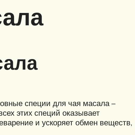
сала
сала
овные специи для чая масала –
всех этих специй оказывает
еварение и ускоряет обмен веществ,