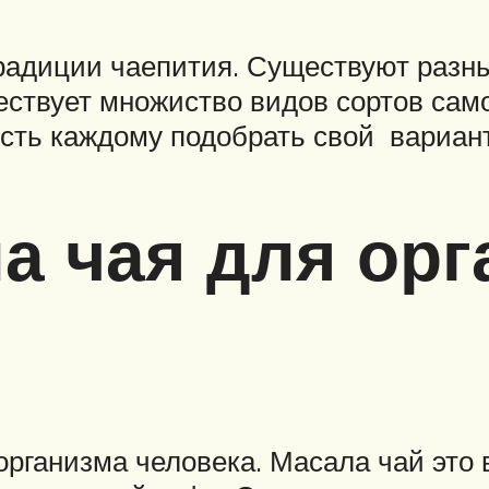
традиции чаепития. Существуют разн
твует множиство видов сортов самог
сть каждому подобрать свой вариант
а чая для орг
организма человека. Масала чай это 