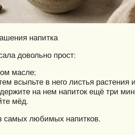
рашения напитка
сала довольно прост:
ном масле;
тем всыпьте в него листья растения 
одержите на нем напиток ещё три мин
йте мёд.
з самых любимых напитков.