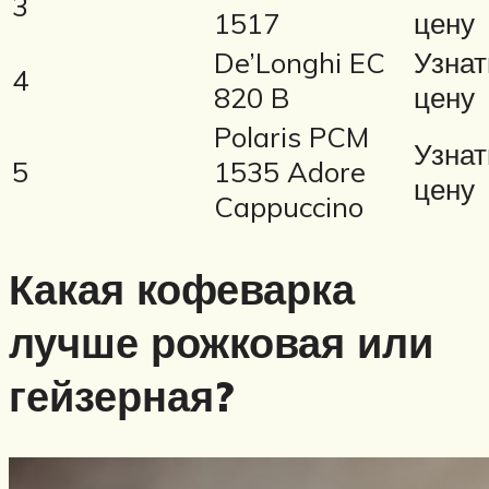
3
1517
цену
De’Longhi EC
Узнат
4
820 B
цену
Polaris PCM
Узнат
5
1535 Adore
цену
Cappuccino
Какая кофеварка
лучше рожковая или
гейзерная?