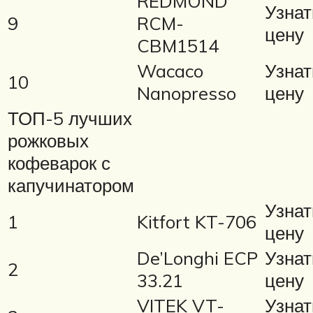
REDMOND
Узнат
9
RCM-
цену
CBM1514
Wacaco
Узнат
10
Nanopresso
цену
ТОП-5 лучших
рожковых
кофеварок с
капучинатором
Узнат
1
Kitfort KT-706
цену
De’Longhi ECP
Узнат
2
33.21
цену
VITEK VT-
Узнат