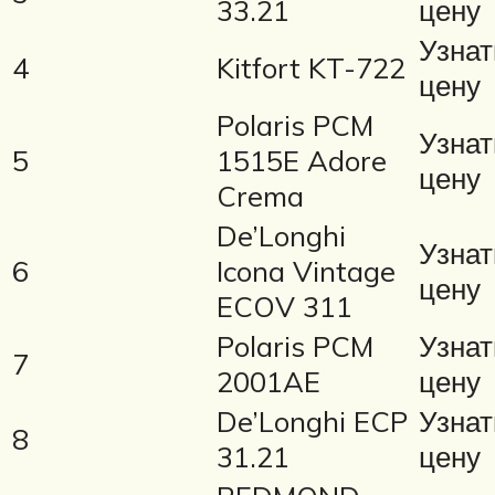
33.21
цену
Узнат
4
Kitfort KT-722
цену
Polaris PCM
Узнат
5
1515E Adore
цену
Crema
De’Longhi
Узнат
6
Icona Vintage
цену
ECOV 311
Polaris PCM
Узнат
7
2001AE
цену
De’Longhi ECP
Узнат
8
31.21
цену