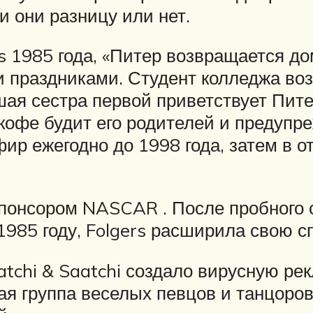
и они разницу или нет.
s 1985 года, «Питер возвращается до
 праздниками. Студент колледжа воз
шая сестра первой приветствует Пите
кофе будит его родителей и предупре
ир ежегодно до 1998 года, затем в о
понсором NASCAR . После пробного с
1985 году, Folgers расширила свою с
atchi & Saatchi создало вирусную ре
ая группа веселых певцов и танцоров