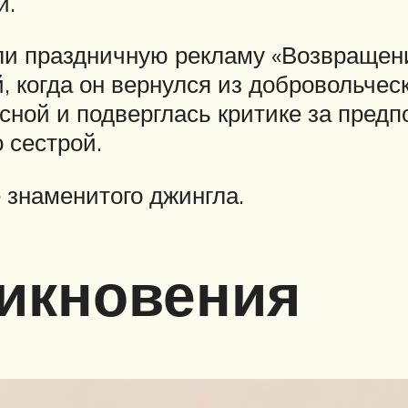
й.
али праздничную рекламу «Возвращени
, когда он вернулся из добровольче
сной и подверглась критике за пред
 сестрой.
 знаменитого джингла.
икновения