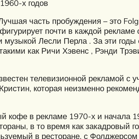
1960-х годов
«Лучшая часть пробуждения – это Fol
фигурирует почти в каждой рекламе с
 музыкой Лесли Перла . За эти годы
кими как Ричи Хэвенс , Рэнди Трэвис
звестен телевизионной рекламой с у
 Кристин, которая неизменно рекоме
й кофе в рекламе 1970-х и начала 19
ораны, в то время как закадровый г
льзуемый в ресторане. с Фолджерсом