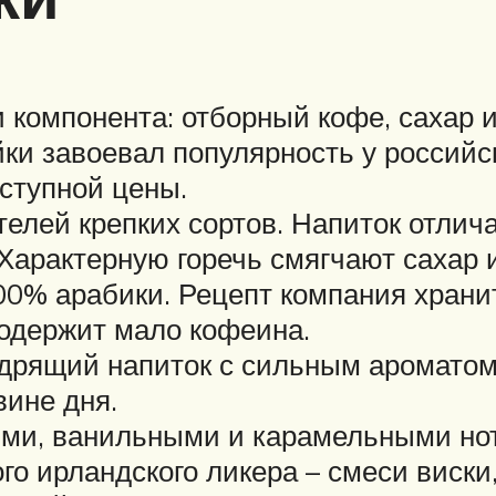
ри компонента: отборный кофе, сахар
ки завоевал популярность у российск
оступной цены.
телей крепких сортов. Напиток отлич
арактерную горечь смягчают сахар и
00% арабики. Рецепт компания хранит
 Содержит мало кофеина.
дрящий напиток с сильным ароматом
вине дня.
ми, ванильными и карамельными нот
го ирландского ликера – смеси виски,