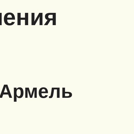
ления
 Армель