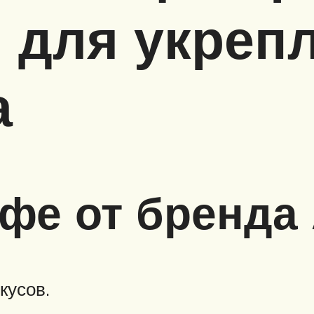
 для укреп
а
фе от бренда
кусов.