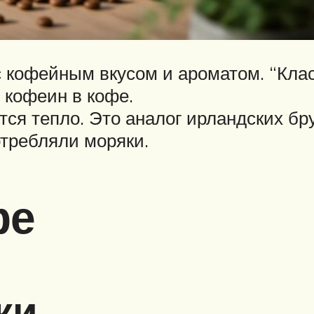
 кофейным вкусом и ароматом. “Клас
ь кофеин в кофе.
тся тепло. Это аналог ирландских б
отребляли моряки.
фе
ки