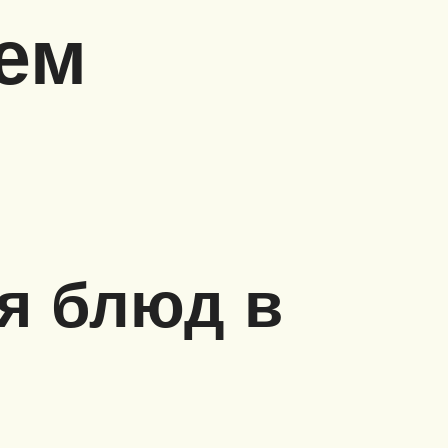
ем
я блюд в