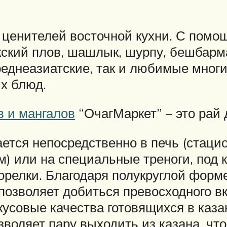
 ценителей восточной кухни. С пом
ский плов, шашлык, шурпу, бешбарма
еднеазиатские, так и любимые многи
х блюд.
в и мангалов
“ОчагМаркет” – это рай 
ается непосредственно в печь (стац
 или на специальные треноги, под 
орелки. Благодаря полукруглой форм
 позволяет добиться превосходного в
усовые качества готовящихся в каза
зволяет пару выходить из казана, чт