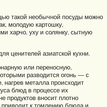
ощью такой необычной посуды можно
к, молодую картошку,
ми харчо, уху и солянку, сытную
для ценителей азиатской кухни.
ионарную или переносную,
которыми разводится огонь — с
е, нагрев металла происходит
куса блюд в процессе их
не продуктов вносит плотно
о приводит к томлению блюда и