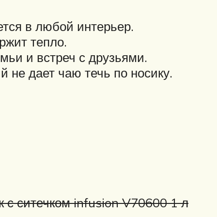
тся в любой интерьер.
ржит тепло.
мьи и встреч с друзьями.
 не дает чаю течь по носику.
 с ситечком infusion V70600 1 л