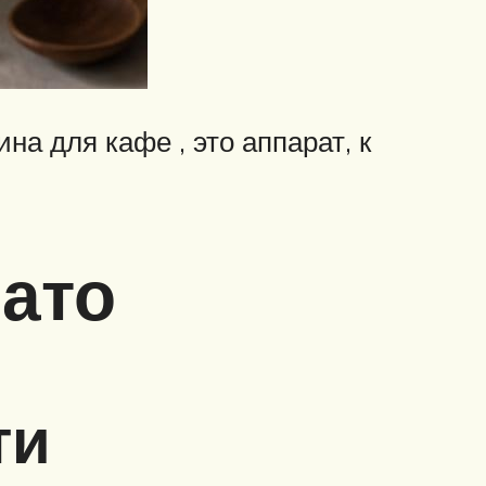
а для кафе , это аппарат, к
иато
ти