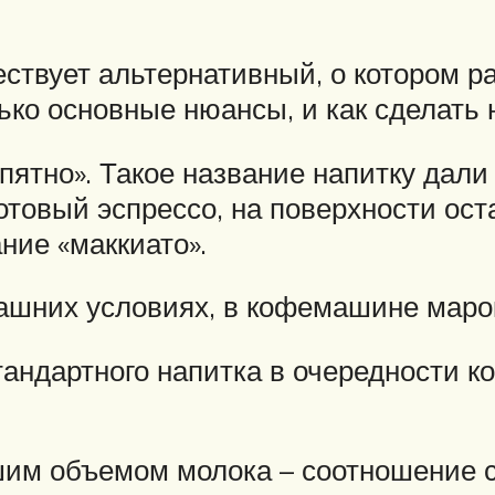
твует альтернативный, о котором рас
ько основные нюансы, и как сделать
«пятно». Такое название напитку дал
 готовый эспрессо, на поверхности о
ние «маккиато».
шних условиях, в кофемашине марок 
тандартного напитка в очередности к
шим объемом молока – соотношение с