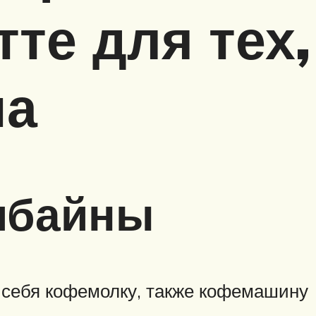
те для тех,
на
мбайны
 себя кофемолку, также кофемашину