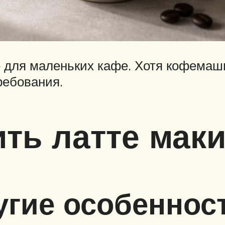
для маленьких кафе. Хотя кофемашин
ребования.
ить латте мак
угие особеннос