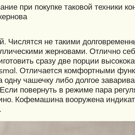
ние при покупке таковой техники ко
жернова
. Числятся не такими долговременн
ллическими жерновами. Отлично се
иготовить сразу две порции высокока
smal. Отличается комфортными функ
на одну чашечку либо долгое заварив
Если повернуть в режиме пара регуля
чино. Кофемашина вооружена индикато
.