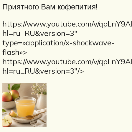
Приятного Вам кофепития!
https://www.youtube.com/v/qpLnY9
hl=ru_RU&version=3″
type=»application/x-shockwave-
flash»>
https://www.youtube.com/v/qpLnY9
hl=ru_RU&version=3″/>