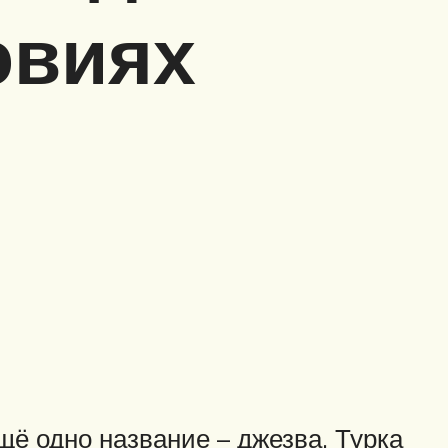
овиях
щё одно название – джезва. Турка