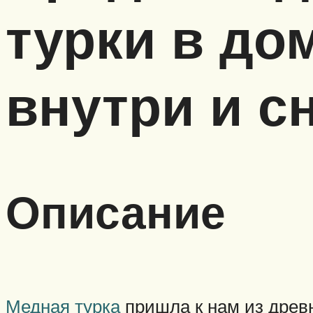
турки в до
внутри и с
Описание
Медная турка
пришла к нам из древн