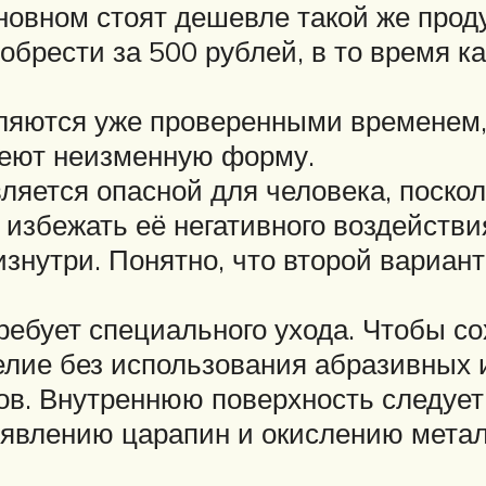
новном стоят дешевле такой же проду
брести за 500 рублей, в то время ка
вляются уже проверенными временем,
меют неизменную форму.
вляется опасной для человека, поско
избежать её негативного воздействия
нутри. Понятно, что второй вариан
ребует специального ухода. Чтобы со
лие без использования абразивных и
лов. Внутреннюю поверхность следуе
оявлению царапин и окислению метал