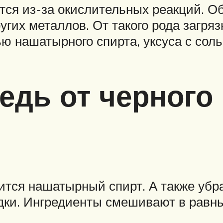
тся из-за окислительных реакций. О
угих металлов. От такого рода загря
ю нашатырного спирта, уксуса с соль
едь от черного 
ится нашатырный спирт. А также убр
одки. Ингредиенты смешивают в равн