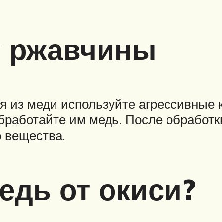
т ржавчины
из меди используйте агрессивные ки
 обработайте им медь. После обработ
о вещества.
едь от окиси?