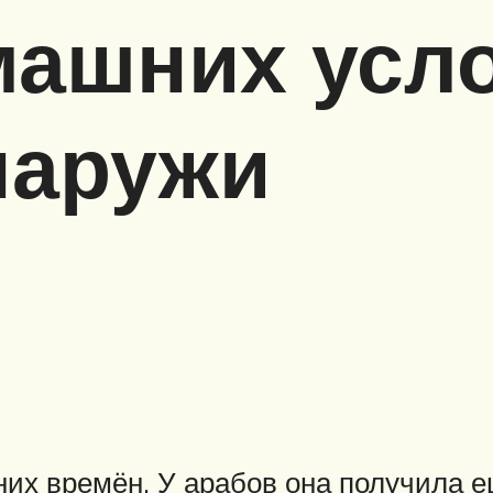
машних усл
наружи
их времён. У арабов она получила е