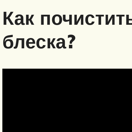
Как почистит
блеска?