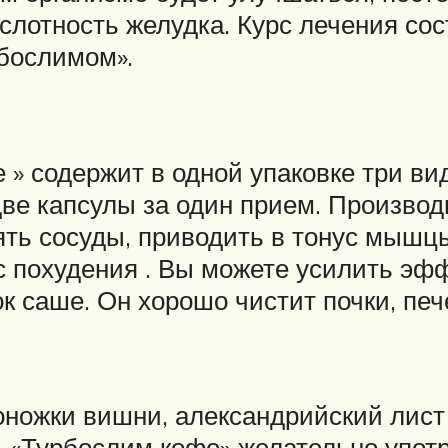
слотность желудка. Курс лечения сос
бослимом».
» содержит в одной упаковке три вид
две капсулы за один прием. Производ
лять сосуды, приводить в тонус мышц
сс похудения . Вы можете усилить эф
ок саше. Он хорошо чистит почки, пе
ножки вишни, александрийский лист 
. «Турбослим кофе» желательно упот