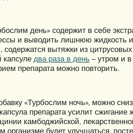
рбослим день» содержит в себе экстр
ссы и выводить лишнюю жидкость из
ии, содержатся вытяжки из цитрусовы
й капсуле
два раза в день
– утром и в
прием препарата можно повторить.
бавку «Турбослим ночь», можно сниз
капсула препарата усилит сжигание ж
рцинии камбоджийской, лекарственной
м организме будет улучшаться, пост