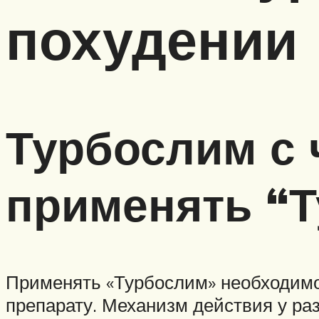
похудении
Турбослим с ч
применять “
Применять «Турбослим» необходимо 
препарату. Механизм действия у ра