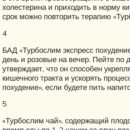
холестерина и приходить в норму ки
срок можно повторить терапию «Тур
4
БАД «Турбослим экспресс похудение 
день и розовые на вечер. Пейте по 
утверждает, что он способен укреп
кишечного тракта и ускорять проце
похудение», если будете пить напит
5
«Турбослим чай», содержащий плодо
время еды по 1-2 чашки за один раз