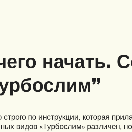
его начать. С
Турбослим”
строго по инструкции, которая прила
зных видов «Турбослим» различен, но