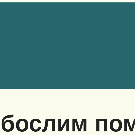
рбослим пом