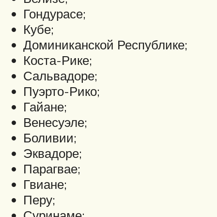
Гондурасе;
Кубе;
Доминиканской Республике;
Коста-Рике;
Сальвадоре;
Пуэрто-Рико;
Гайане;
Венесуэле;
Боливии;
Эквадоре;
Парагвае;
Гвиане;
Перу;
Суринаме;