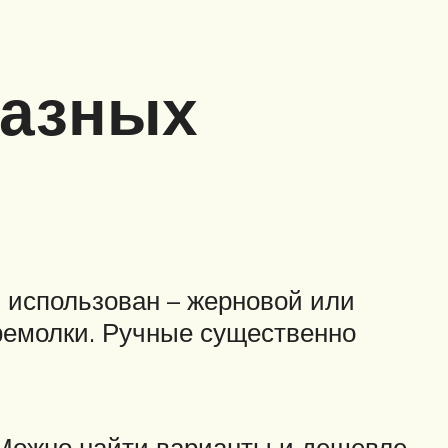
разных
н использован – жерновой или
фемолки. Ручные существенно
 Можно найти варианты и дешевле,