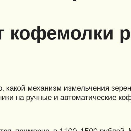
т кофемолки 
го, какой механизм измельчения зере
ники на ручные и автоматические ко
ся, примерно, в 1100-1500 рублей.