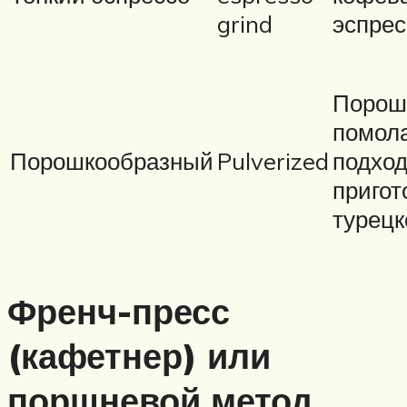
grind
эспрес
Порошо
помол
Порошкообразный
Pulverized
подход
пригот
турецк
Френч-пресс
(кафетнер) или
поршневой метод