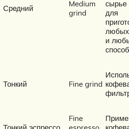
Medium
сырье 
Средний
grind
для
пригот
любых
и люб
спосо
Исполь
Тонкий
Fine grind
кофева
фильт
Fine
Приме
Тонкий эспрессо
espresso
кофев