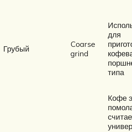
Испол
для
Coarse
пригот
Грубый
grind
кофев
поршн
типа
Кофе э
помол
считае
униве