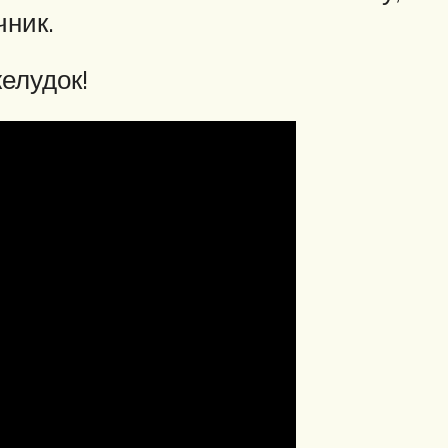
чник.
елудок!