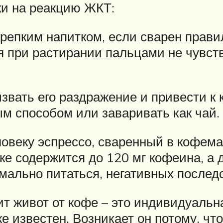
ки на реакцию ЖКТ:
крепким напитком, если сварен прави
ая при растирании пальцами не чувств
звать его раздражение и привести к 
м способом или заваривать как чай.
веку эспрессо, сваренный в кофемаш
е содержится до 120 мг кофеина, а д
рмально питаться, негативных послед
т живот от кофе – это индивидуальн
е известен. Возникает он потому, чт