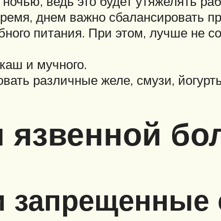
 ночью, ведь это будет утяжелять ра
 время, днем важно сбалансировать 
ного питания. При этом, лучше не с
каш и мучного.
вать различные желе, смузи, йогурт
 язвенной бо
 запрещенные 