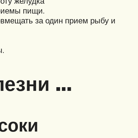
боту желудка
приемы пищи.
овмещать за один прием рыбу и
ы.
лезни …
соки