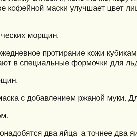
ве кофейной маски улучшает цвет ли
ических морщин.
едневное протирание кожи кубиками 
ют в специальные формочки для льд
рщин.
аска с добавлением ржаной муки. Дл
м.
надобятся два яйца, а точнее два я