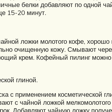
 яичные белки добавляют по одной ча
це 15-20 минут.
чайной ложки молотого кофе, хоро
ьно очищенную кожу. Смывают через
яющий крем. Кофейный пилинг можно
ской глиной.
ка с применением косметической гли
ают с чайной ложкой мелкомолотого
рок. Добавляют чайную ложку получе