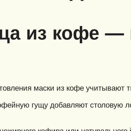
ца из кофе —
товления маски из кофе учитывают т
кофейную гущу добавляют столовую л
нежирного кефира или натурального й