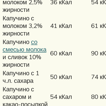
молоком 2,5%
36 кКал
54 к
жирности
Капучино с
молоком 3,2%
41 кКал
61 к
жирности
Капучино
со
смесью молока
60 кКал
90 к
и сливок 10%
жирности
Капучино с 1
50 кКал
74 к
ч.л. сахара
Капучино с
сахаром и
54 кКал
80 к
какао-посыпкой