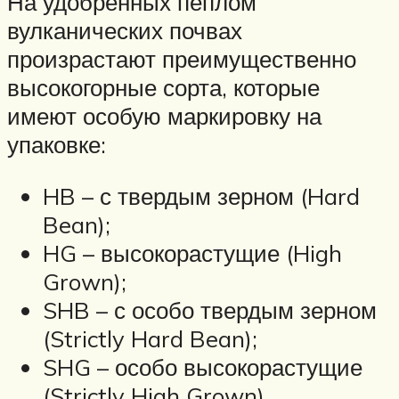
На удобренных пеплом
вулканических почвах
произрастают преимущественно
высокогорные сорта, которые
имеют особую маркировку на
упаковке:
HB – с твердым зерном (Hard
Bean);
HG – высокорастущие (High
Grown);
SHB – с особо твердым зерном
(Strictly Hard Bean);
SHG – особо высокорастущие
(Strictly High Grown).