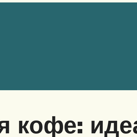
я кофе: иде