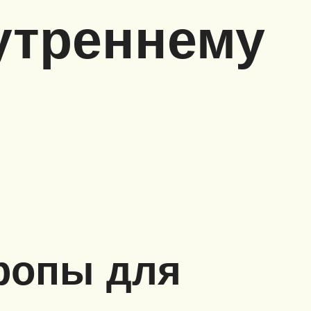
утреннему
ропы для