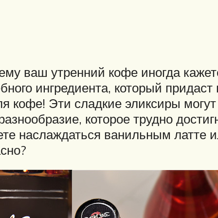
ему ваш утренний кофе иногда кажет
ебного ингредиента, который придаст
для кофе! Эти сладкие эликсиры могу
азнообразие, которое трудно достиг
ете наслаждаться ванильным латте и
асно?