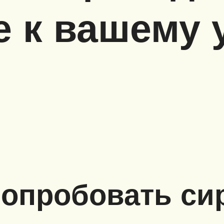
 к вашему 
попробовать си