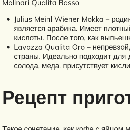
Molinari Qualita Rosso
Julius Meinl Wiener Mokka – род
является арабика. Имеет плотны
кислоты. После того, как выпьеш
Lavazza Qualita Oro – непревзо
страны. Идеально подходит для 
солода, меда, присутствует кис
Рецепт приго
Такое сочетание, как кофе с яйцом 