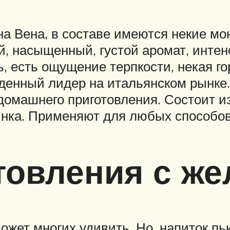
ина Вена, в составе имеются некие м
й, насыщенный, густой аромат, инте
ь, есть ощущение терпкости, некая го
йденный лидер на итальянском рынке
домашнего приготовления. Состоит и
линка. Применяют для любых способов
товления с же
может многих удивить. Но, напиток пь