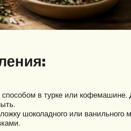
ления:
способом в турке или кофемашине. 
ыть.
ожку шоколадного или ванильного мо
вками.