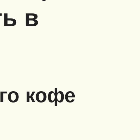
ь в
го кофе