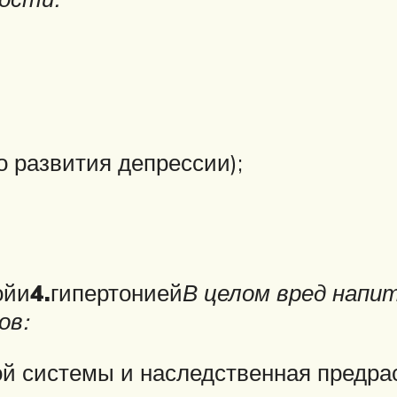
о развития депрессии);
ойи
4.
гипертонией
В целом вред напи
ов:
й системы и наследственная предра