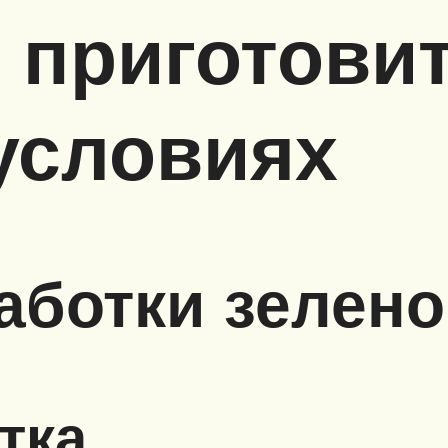
 приготовит
условиях
ботки зелено
тка