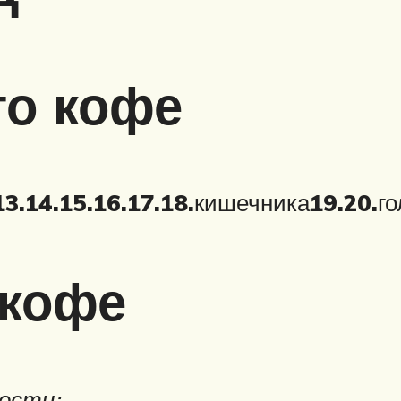
го кофе
13.
14.
15.
16.
17.
18.
кишечника
19.
20.
г
 кофе
ости: