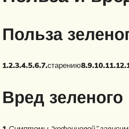
Польза зелено
1.
2.
3.
4.
5.
6.
7.
старению
8.
9.
10.
11.
12.
Вред зеленого
1.
Симптомы “кофеиновой” зависим