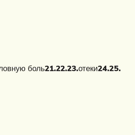
оловную боль
21.
22.
23.
отеки
24.
25.