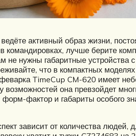
ведёте активный образ жизни, посто
 в командировках, лучше берите ком
ам не нужны габаритные устройства 
реживайте, что в компактных моделях
офеварка TimeCup CM-620 имеет неб
у возможностей она превзойдет мног
 форм-фактор и габариты особого зна
пект зависит от количества людей, 
ловеку хватит и турки CZ274683 на 