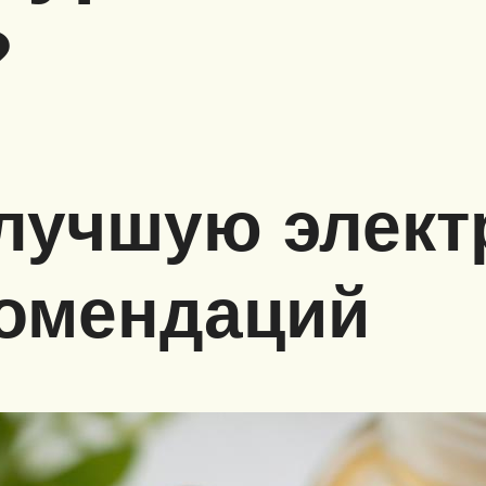
?
лучшую элект
комендаций