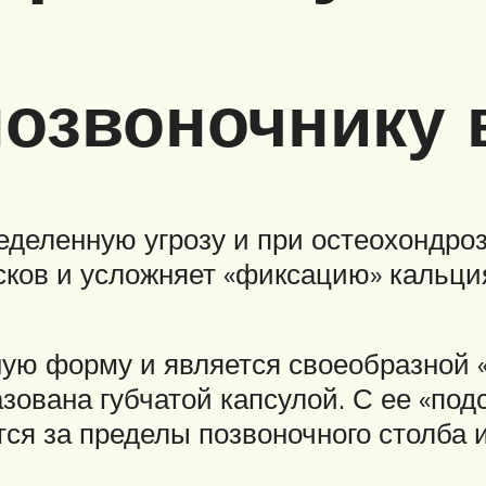
позвоночнику 
деленную угрозу и при остеохондрозе
ов и усложняет «фиксацию» кальция
ую форму и является своеобразной 
зована губчатой капсулой. С ее «по
ся за пределы позвоночного столба 