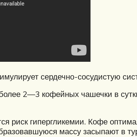
имулирует сердечно-сосудистую сис
более 2—3 кофейных чашечки в сутк
тся риск гипергликемии. Кофе оптим
бразовавшуюся массу засыпают в тур