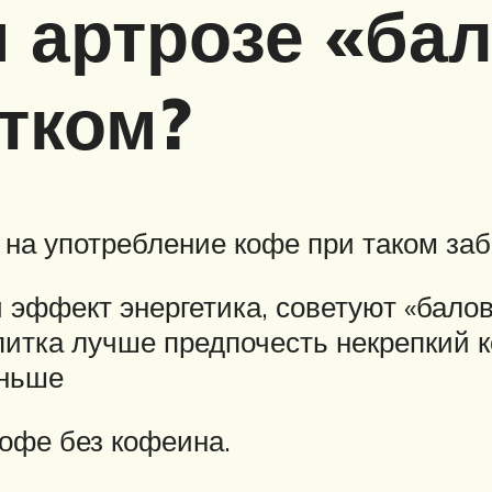
 артрозе «ба
тком?
а на употребление кофе при таком за
эффект энергетика, советуют «балов
питка лучше предпочесть некрепкий 
еньше
офе без кофеина.