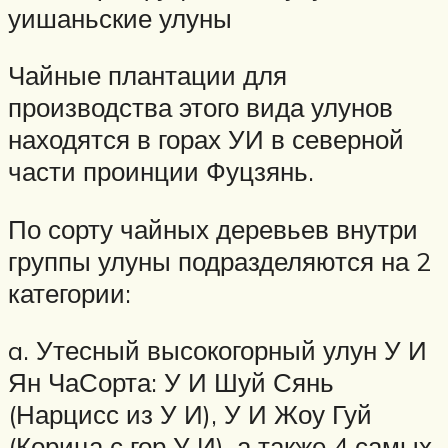
уишаньские улуны
Чайные плантации для
производства этого вида улунов
находятся в горах УИ в северной
части проинции Фуцзянь.
По сорту чайных деревьев внутри
группы улуны подразделяются на 2
категории:
a. Утесный высокогорный улун У И
Ян ЧаСорта: У И Шуй Сянь
(Нарцисс из У И), У И Жоу Гуй
(Корица с гор У И), а также 4 самых