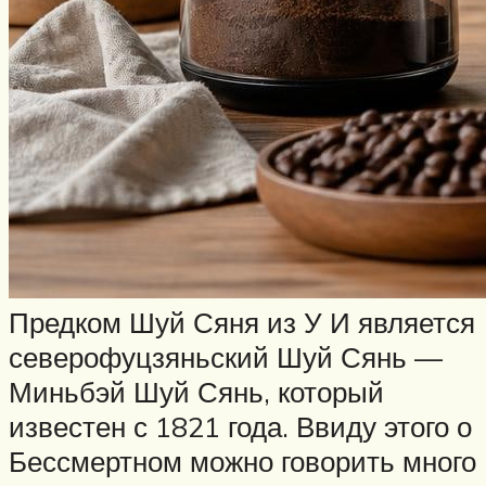
Предком Шуй Сяня из У И является
северофуцзяньский Шуй Сянь —
Миньбэй Шуй Сянь, который
известен с 1821 года. Ввиду этого о
Бессмертном можно говорить много