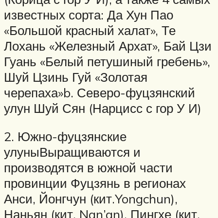
известных сорта: Да Хун Пао
«Большой красный халат», Те
Лохань «Железный Архат», Бай Цзи
Гуань «Белый петушиный гребень»,
Шуй Цзинь Гуй «Золотая
черепаха»b. Северо-фуцзянский
улун Шуй Сян (Нарцисс с гор У И)
2. Южно-фуцзянские
улуныВыращиваются и
производятся в южной части
провинции Фуцзянь в регионах
Анси, Йонгчун (кит.Yongchun),
Наньян (кит. Nan’an), Пингхе (кит.