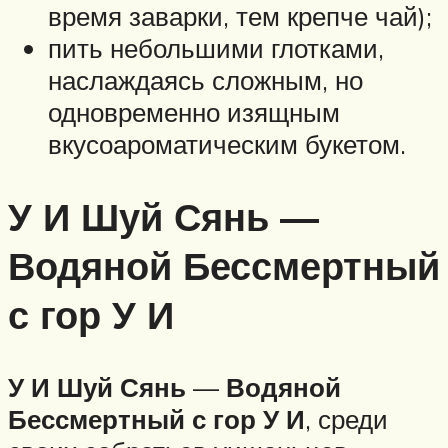
время заварки, тем крепче чай);
пить небольшими глотками,
наслаждаясь сложным, но
одновременно изящным
вкусоароматическим букетом.
У И Шуй Сянь —
Водяной Бессмертный
с гор У И
У И Шуй Сянь
—
Водяной
Бессмертный с гор У И
, среди