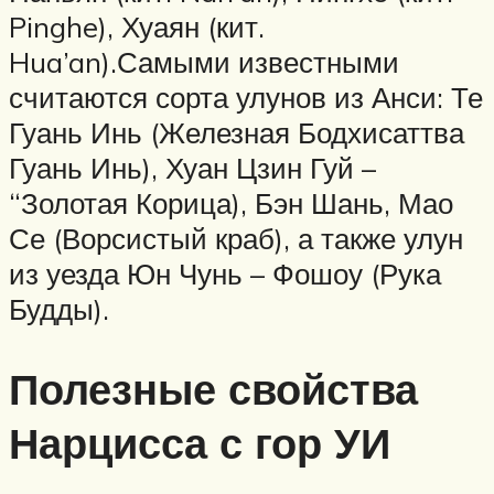
Pinghe), Хуаян (кит.
Hua’an).Самыми известными
считаются сорта улунов из Анси: Те
Гуань Инь (Железная Бодхисаттва
Гуань Инь), Хуан Цзин Гуй –
“Золотая Корица), Бэн Шань, Мао
Се (Ворсистый краб), а также улун
из уезда Юн Чунь – Фошоу (Рука
Будды).
Полезные свойства
Нарцисса с гор УИ