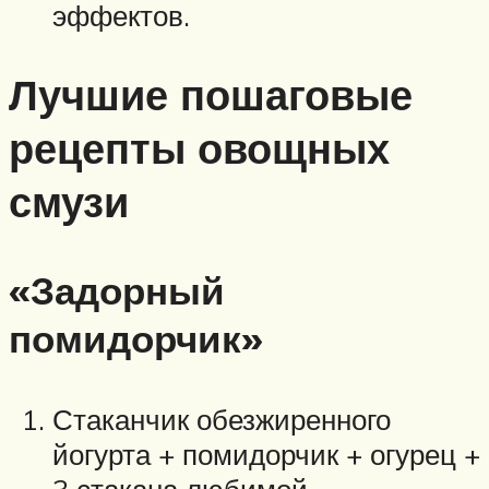
эффектов.
Лучшие пошаговые
рецепты овощных
смузи
«Задорный
помидорчик»
Стаканчик обезжиренного
йогурта + помидорчик + огурец +
3 стакана любимой