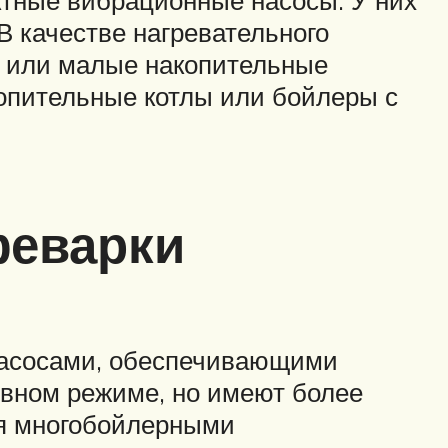
В качестве нагревательного
и или малые накопительные
копительные котлы или бойлеры с
феварки
асосами, обеспечивающими
ивном режиме, но имеют более
ся многобойлерными