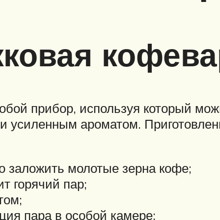
жковая кофева
обой прибор, используя который мож
и усиленным ароматом. Приготовлени
о заложить молотые зерна кофе;
т горячий пар;
том;
ция пара в особой камере;