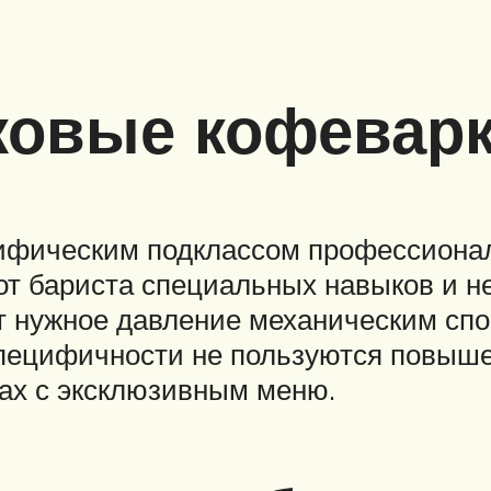
ковые кофевар
ифическим подклассом профессиона
т бариста специальных навыков и н
т нужное давление механическим сп
специфичности не пользуются повыш
ах с эксклюзивным меню.