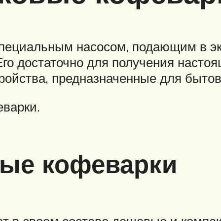
специальным насосом, подающим в эк
Его достаточно для получения настоя
ройства, предназначенные для бытов
еварки.
ые кофеварки
т в своем составе дешевые и компа