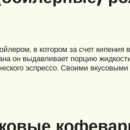
ойлером, в котором за счет кипения 
пана он выдавливает порцию жидкост
ческого эспрессо. Своими вкусовыми
ковые кофевар