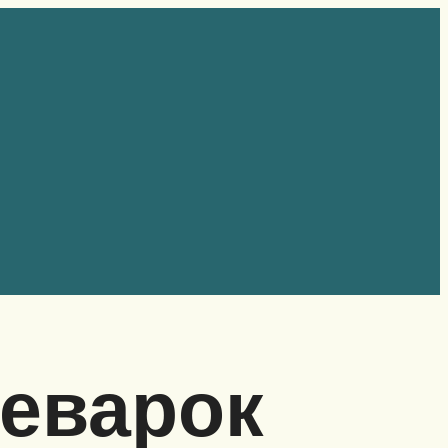
еварок