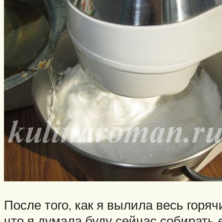
После того, как я вылила весь горя
что я думала буду сейчас собирать е