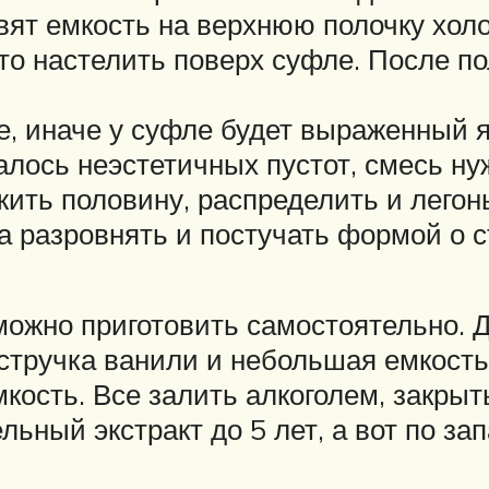
вят емкость на верхнюю полочку холо
сто настелить поверх суфле. После п
, иначе у суфле будет выраженный я
залось неэстетичных пустот, смесь н
ить половину, распределить и легон
а разровнять и постучать формой о с
ожно приготовить самостоятельно. Дл
 4 стручка ванили и небольшая емкост
кость. Все залить алкоголем, закрыт
ьный экстракт до 5 лет, а вот по за