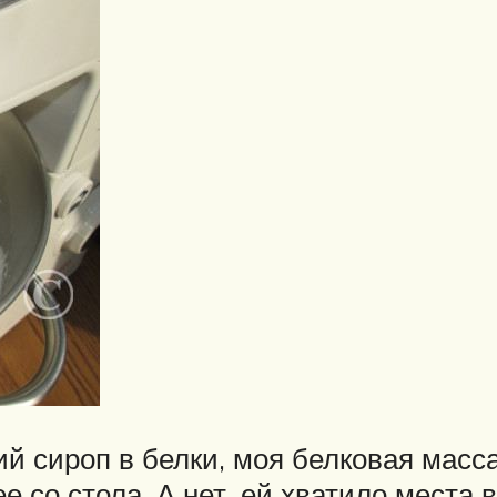
чий сироп в белки, моя белковая масс
е со стола. А нет, ей хватило места