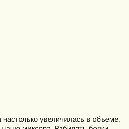
а настолько увеличилась в объеме,
 в чаше миксера. Взбивать белки