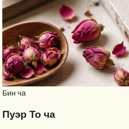
Бин ча
Пуэр То ча