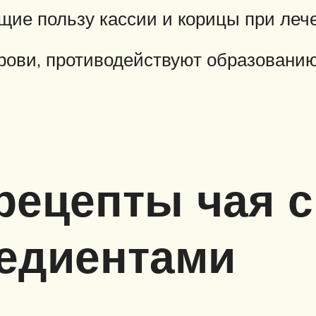
ие пользу кассии и корицы при лече
крови, противодействуют образовани
ецепты чая с
редиентами