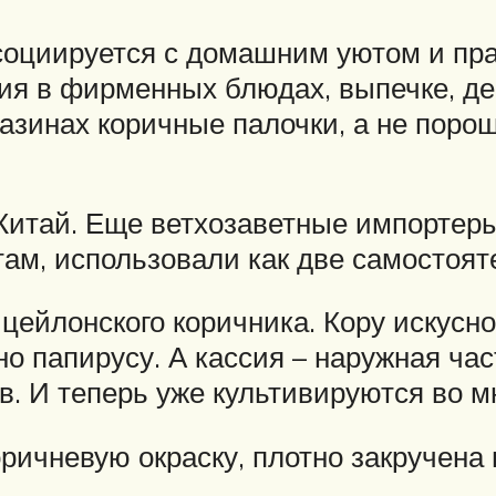
социируется с домашним уютом и пра
ия в фирменных блюдах, выпечке, де
азинах коричные палочки, а не порош
Китай. Еще ветхозаветные импортеры
стам, использовали как две самостоя
 цейлонского коричника. Кору искус
но папирусу. А кассия – наружная час
в. И теперь уже культивируются во м
ичневую окраску, плотно закручена в