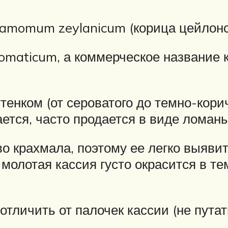
amomum zeylanicum (корица цейлонс
maticum, а коммерческое название к
енком (от сероватого до темно-кори
ается, часто продается в виде ломан
о крахмала, поэтому ее легко выяви
и молотая кассия густо окрасится в т
тличить от палочек кассии (не путать