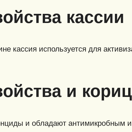
войства кассии
не кассия используется для активи
ойства и кориц
тонциды и обладают антимикробным 