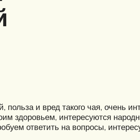
й
й, польза и вред такого чая, очень и
воим здоровьем, интересуются наро
робуем ответить на вопросы, интере