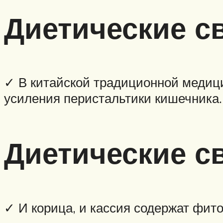
Диетические с
✓ В китайской традиционной медици
усиления перистальтики кишечника.
Диетические св
✓ И корица, и кассия содержат фи