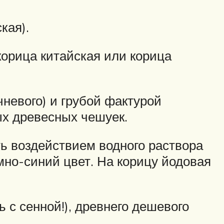
кая).
орица китайская или корица
чневого) и грубой фактурой
ых древесных чешуек.
ть воздействием водного раствора
емно-синий цвет. На корицу йодовая
 с сенной!), древнего дешевого