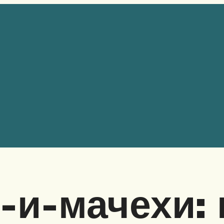
-и-мачехи: 