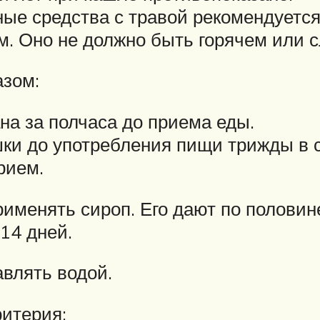
ные средства с травой рекомендуется
м. Оно не должно быть горячем или 
зом:
ана за полчаса до приема еды.
шки до употребления пищи трижды в с
рием.
именять сироп. Его дают по половине
14 дней.
влять водой.
ритерия: