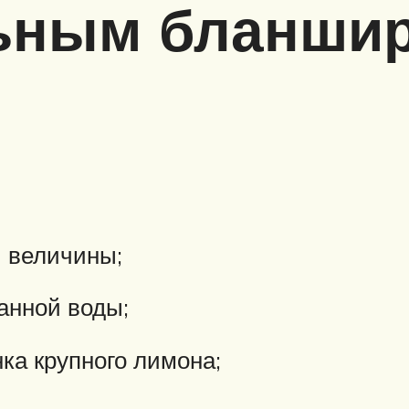
ьным бланши
й величины;
анной воды;
ка крупного лимона;