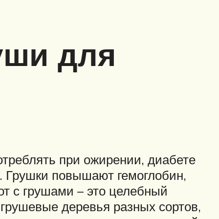
уши для
отреблять при ожирении, диабете
й. Грушки повышают гемоглобин,
т с грушами – это целебный
 грушевые деревья разных сортов,