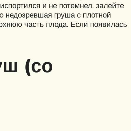
испортился и не потемнел, залейте
го недозревшая груша с плотной
рхнюю часть плода. Если появилась
уш (со