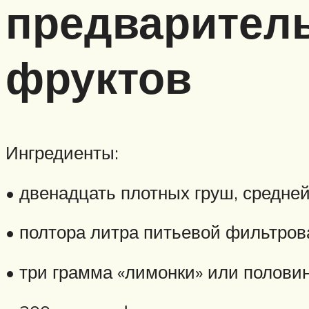
предварител
фруктов
Ингредиенты:
• двенадцать плотных груш, средне
• полтора литра питьевой фильтров
• три грамма «лимонки» или половин