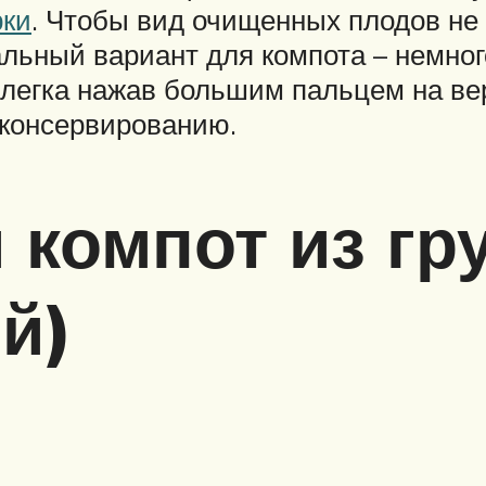
рки
. Чтобы вид очищенных плодов не 
альный вариант для компота – немно
слегка нажав большим пальцем на ве
 консервированию.
 компот из гр
й)