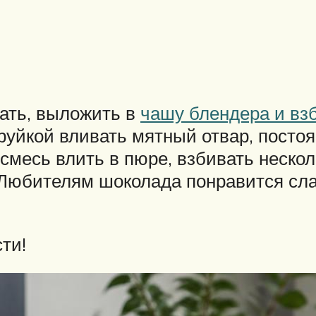
ать, выложить в
чашу блендера и вз
труйкой вливать мятный отвар, посто
смесь влить в пюре, взбивать нескол
. Любителям шоколада понравится сл
ти!