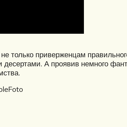
не только приверженцам правильного
и десертами. А проявив немного фан
мства.
pleFoto