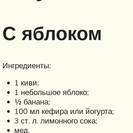
С яблоком
Ингредиенты:
1 киви;
1 небольшое яблоко;
½ банана;
100 мл кефира или йогурта;
3 ст. л. лимонного сока;
мед.