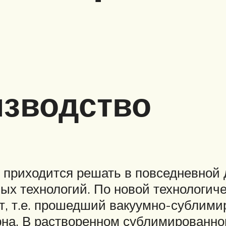
изводство
 приходится решать в повседневной д
х технологий. По новой технологич
, т.е. прошедший вакуумно-сублими
рна. В растворенном сублимированно