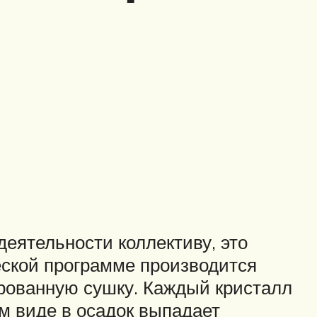
еятельности коллективу, это
еской программе производится
рованную сушку. Каждый кристалл
м виде в осадок выпадает