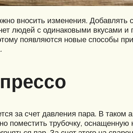
можно вносить изменения. Добавлять
 нет людей с одинаковыми вкусами и
этому появляются новые способы при
.
спрессо
ся за счет давления пара. В таком а
но поместить трубочку, оснащенную н
гоняться пар. За счет этого на сваре