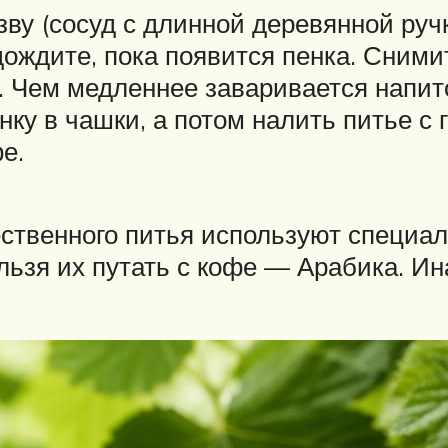
ву (сосуд с длинной деревянной ручк
ождите, пока появится пенка. Снимит
. Чем медленнее заваривается напито
нку в чашки, а потом налить питье с
е.
ественного питья используют специа
льзя их путать с кофе — Арабика. И