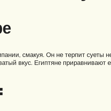
фе
пании, смакуя. Он не терпит суеты н
ватый вкус. Египтяне приравнивают е
: