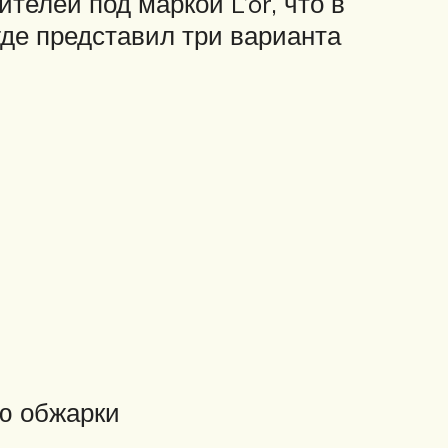
телей под маркой L’or, что в
где представил три варианта
ью обжарки