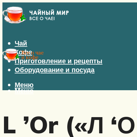
Чай
Кофе
Приготовление и рецепты
Оборудование и посуда
Меню
Меню
L ’Or («Л ‘