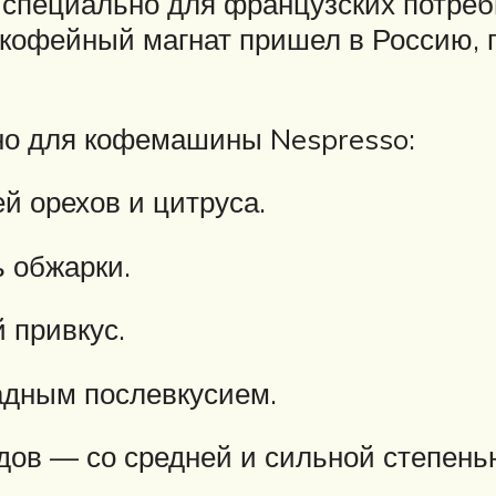
 специально для французских потреби
 кофейный магнат пришел в Россию, 
но для кофемашины Nespresso:
й орехов и цитруса.
ь обжарки.
 привкус.
ладным послевкусием.
идов — со средней и сильной степен