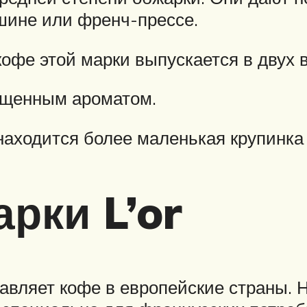
шине или френч-прессе.
фе этой марки выпускается в двух в
сыщенным ароматом.
находится более маленькая крупинка
рки L’or
авляет кофе в европейские страны. Н