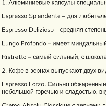
1. Алюминиевые капсулы специаль
Espresso Splendente – для любителе
Espresso Delizioso – средняя степен
Lungo Profondo – имеет миндальный
Ristretto – самый сильный, с шоко
2. Кофе в зернах выпускают двух в
Espresso Forza. Сильно обжаренные
небольшой горечью и сладостью, вку
Crema Absolu Classique с зернами с