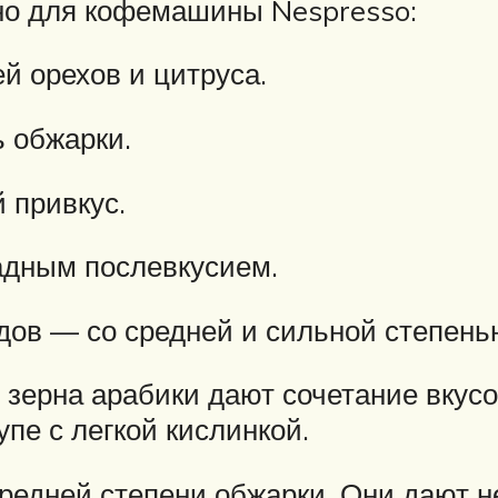
но для кофемашины Nespresso:
й орехов и цитруса.
ь обжарки.
 привкус.
ладным послевкусием.
идов — со средней и сильной степен
 зерна арабики дают сочетание вкус
пе с легкой кислинкой.
редней степени обжарки. Они дают не