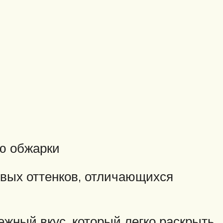
ью обжарки
овых оттенков, отличающихся
жный вкус, который легко раскрыть,