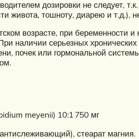
дителем дозировки не следует, т.к.
и живота, тошноту, диарею и т.д.), 
тском возрасте, при беременности и
При наличии серьезных хронических 
ени, почек или гормональной систем
ом.
idium meyenii) 10:1
750 мг
 антислеживающий), стеарат магния.