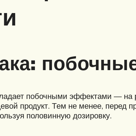
ти
мака: побочны
бладает побочными эффектами — на р
евой продукт. Тем не менее, перед п
пользуя половинную дозировку.