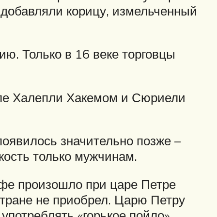
 добавляли корицу, измельченный
ю. Только в 16 веке торговцы
кале Халепли Хакемом и Сюриели
появилось значительно позже –
кость только мужчинам.
офе произошло при царе Петре
стране не приобрел. Царю Петру
употреблять «горькое пойло»,