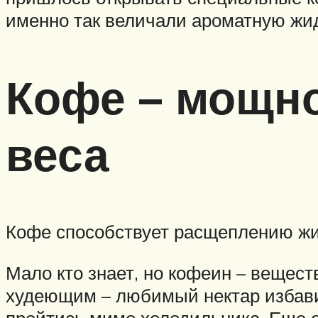
именно так величали ароматную жи
Кофе – мощно
веса
Кофе способствует расщеплению жи
Мало кто знает, но кофеин – вещес
худеющим – любимый нектар избавит
пройтись мимо холодильника. Еще о