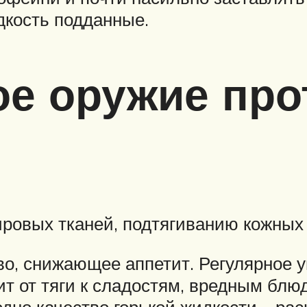
дкость подданные.
е оружие про
ровых тканей, подтягиванию кожных 
тво, снижающее аппетит. Регулярное
 от тяги к сладостям, вредным блюд
дно качество горькой жидкости – ра