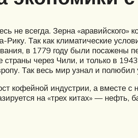
сь не всегда. Зерна «аравийского» 
та-Рику. Так как климатические усло
ания, в 1779 году были посажены п
е страны через Чили, и только в 1943
вропу. Так весь мир узнал и полюби
ост кофейной индустрии, а вместе с 
азируется на «трех китах» — нефть, б