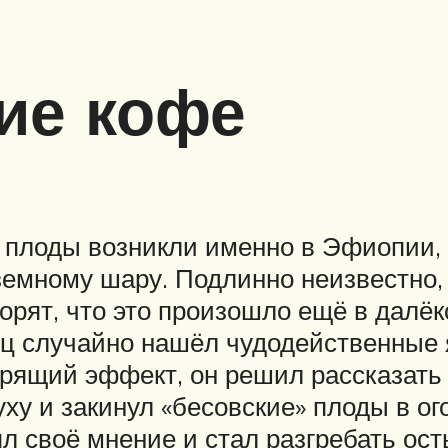
ие кофе
лоды возникли именно в Эфиопии, с
земному шару. Подлинно неизвестно,
ворят, что это произошло ещё в далё
ец случайно нашёл чудодейственные я
рящий эффект, он решил рассказать
уху и закинул «бесовские» плоды в ог
л своё мнение и стал разгребать ос