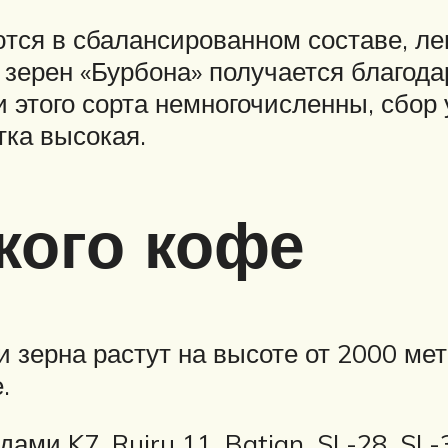
тся в сбалансированном составе, лег
зерен «Бурбона» получается благода
и этого сорта немногочисленны, сбор
тка высокая.
кого кофе
 зерна растут на высоте от 2000 мет
.
ами K7, Ruiru 11, Batian, SL-28, SL