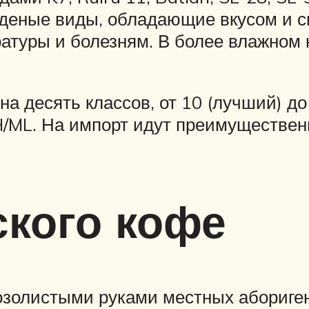
еденые виды, обладающие вкусом и с
атуры и болезням. В более влажном 
а десять классов, от 10 (лучший) до
 MH/ML. На импорт идут преимуществ
кого кофе
озолистыми руками местных абориген