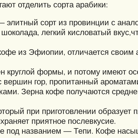
гают отделить сорта арабики:
 элитный сорт из провинции с анало
 шоколада, легкий кисловатый вкус,ч
офе из Эфиопии, отличается своим а
н круглой формы, и потому имеют ос
вершин гор, пропитанный ароматами
ами. Зерна кофе получаются средней
торый при приготовлении образует пл
охраняет приятное послевкусие.
фе под названием — Тепи. Кофе насы