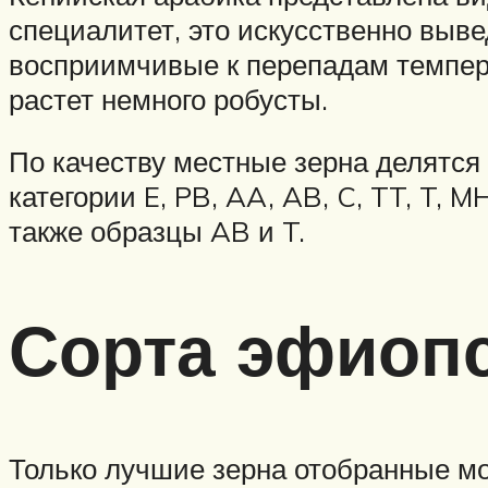
специалитет, это искусственно выв
восприимчивые к перепадам темпер
растет немного робусты.
По качеству местные зерна делятся н
категории E, PB, AA, AB, C, TT, T,
также образцы AB и T.
Сорта эфиопс
Только лучшие зерна отобранные м