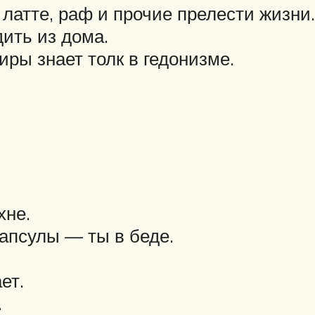
латте, раф и прочие прелести жизни.
ить из дома.
иры знает толк в гедонизме.
хне.
капсулы — ты в беде.
ет.
.