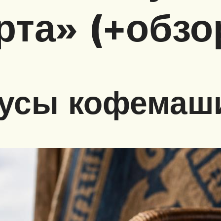
рта» (+обзо
усы кофемаш