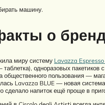
бирать машину.
факты о брен
ожила миру систему
Lavazza Espresso
— таблетка), одноразовых пакетиков 
 общественного пользования — мага
илась Lavazza BLUE — новая система
то сделало напиток ещё проще в приг
ний в Circolo degli Artisti всегда и