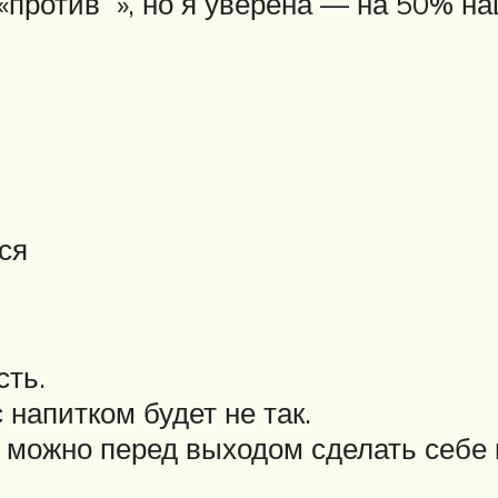
 «против », но я уверена — на 50% н
ся
сть.
 напитком будет не так.
— можно перед выходом сделать себе 