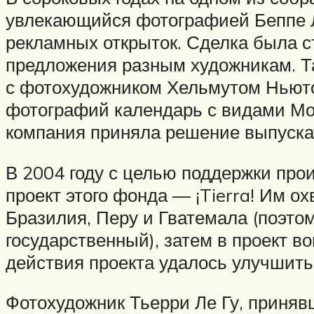
увлекающийся фотографией Беппе Л
рекламных открыток. Сделка была ст
предложения разным художникам. Та
с фотохудожником Хельмутом Ньюто
фотографий календарь с видами Мо
компания приняла решение выпускать
В 2004 году с целью поддержки про
проект этого фонда — ¡Tierra! Им о
Бразилия, Перу и Гватемала (поэтом
государственный), затем в проект в
действия проекта удалось улучшить
Фотохудожник Тьерри Ле Гу, принявш