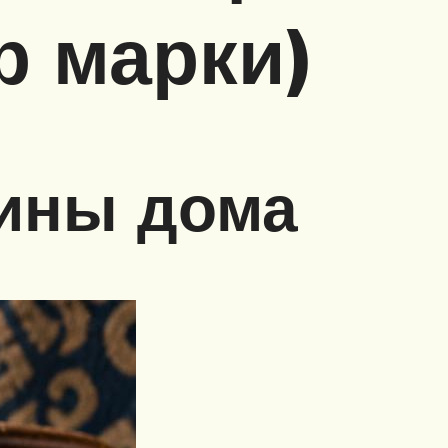
р марки)
ины дома