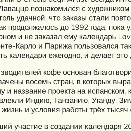
аваццо познакомился с художником 
оль удачной, что заказы стали повто
к продолжалось до 1992 года, пока 
ном и не заказал ему календарь La
нте-Карло и Парижа пользовался так
 календари ежегодно, и делает это 
изводителей кофе основан благотво
хвачены восемь стран, в которых вы
у и название проекта на испанском, 
овлекли Индию, Танзанию, Уганду, З
 жизнь и условия работы трёх тысяч
ий участие в создании календаря 200