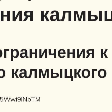
ния калмыц
ограничения к
ю калмыцкого 
=15Wwi9INbTM