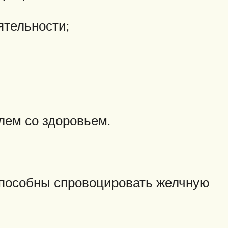
ятельности;
лем со здоровьем.
способны спровоцировать желчную