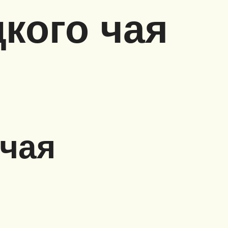
кого чая
чая