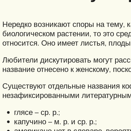
Нередко возникают споры на тему, к
биологическом растении, то это сре
относится. Оно имеет листья, плод
Любители дискутировать могут расс
название отнесено к женскому, пос
Существуют отдельные названия коф
незафиксированными литературным
глясе – ср. р.;
капучино – м. р. и ср. р.;
американо нет в словаре, вероятно