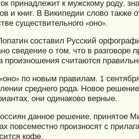
ок принадлежит к мужскому роду, зн
в и книг. В Википедии слово также о
тве существительного «оно».
Лопатин составил Русский орфограф
о сведение о том, что в разговоре 
Два произношения считаются правиль
«оно» по новым правилам. 1 сентября
лении среднего рода. Новое решение 
риантах, они одинаково верные.
россиян данное решение, принятое М
ах повсеместно произносят с прилага
сится кофе.