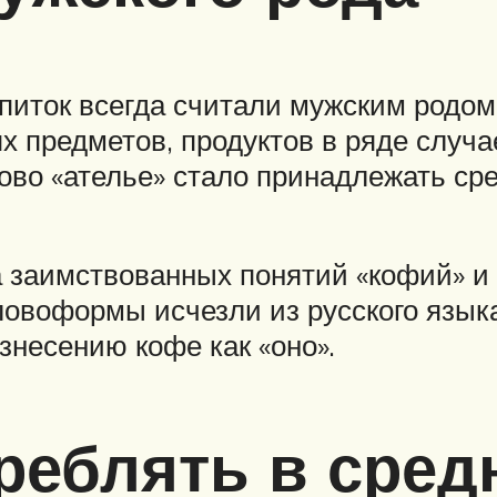
питок всегда считали мужским родом
х предметов, продуктов в ряде случ
ово «ателье» стало принадлежать сре
а заимствованных понятий «кофий» и
ловоформы исчезли из русского язык
знесению кофе как «оно».
реблять в сред