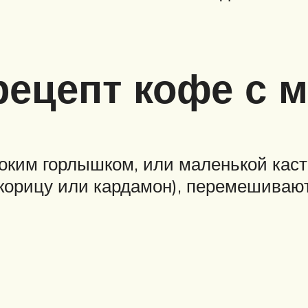
рецепт кофе с 
роким горлышком, или маленькой кас
корицу или кардамон), перемешивают.