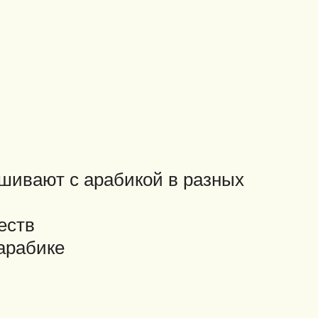
ешивают с арабикой в разных
еств
арабике