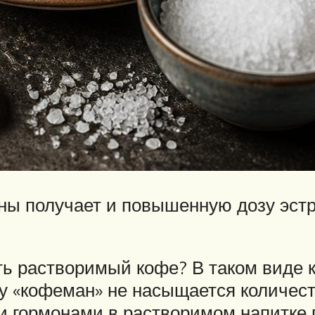
ы получает и повышенную дозу эстро
ь растворимый кофе? В таком виде 
у «кофеман» не насыщается количест
ми гормонами в растворимом напитке