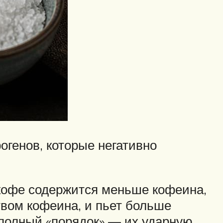
генов, которые негативно
кофе содержится меньше кофеина,
вом кофеина, и пьет больше
 полный «порядок» — их ударную