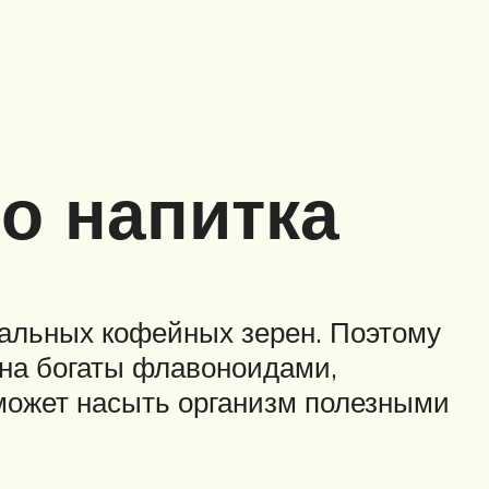
о напитка
ральных кофейных зерен. Поэтому
рна богаты флавоноидами,
может насыть организм полезными