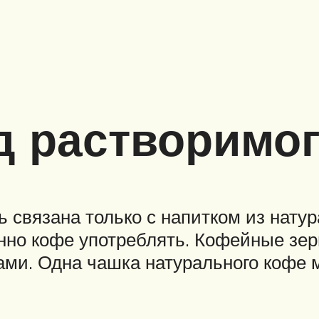
д растворимог
 связана только с напитком из нату
нно кофе употреблять. Кофейные зе
ами. Одна чашка натурального кофе 