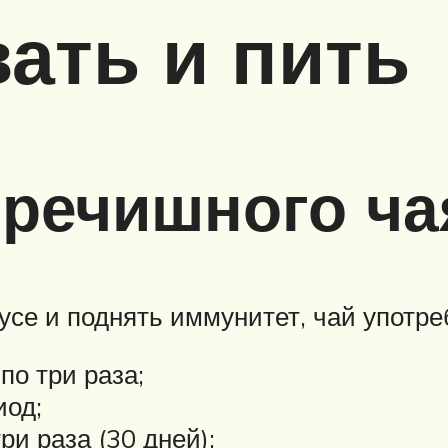
вать и пить
речишного ча
усе и поднять иммунитет, чай употре
по три раза;
иод;
и раза (30 дней);