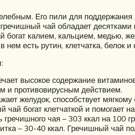
елебным. Его пили для поддержания 
гречишный чай обладает десятками 
й богат калием, кальцием, медью, ж
в нем есть рутин, клетчатка, белок 
:
вечает высокое содержание витаминов
м и противовирусным действием.
жает желудок, способствует мягкому
 чай богат клетчаткой и помогает н
 гречишного чая – 303 ккал на 100 г
питка – 30-40 ккал. Гречишный чай по