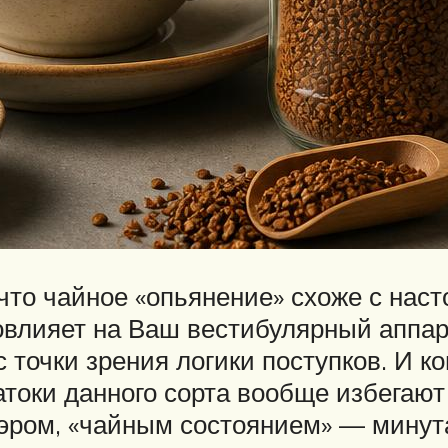
что чайное «опьянение» схоже с нас
овлияет на Ваш вестибулярный аппара
точки зрения логики поступков. И ко
атоки данного сорта вообще избегаю
эром, «чайным состоянием» — мину