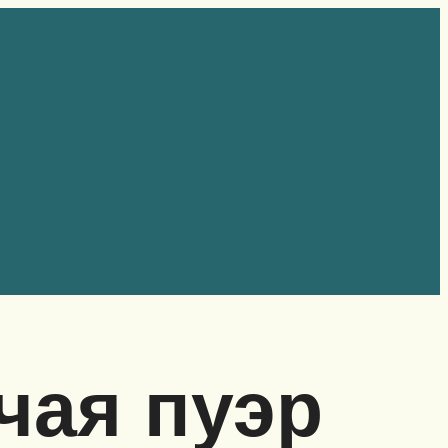
чая пуэр