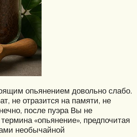
тоящим опьянением довольно слабо.
т, не отразится на памяти, не
нечно, после пуэра Вы не
т термина «опьянение», предпочитая
тами необычайной