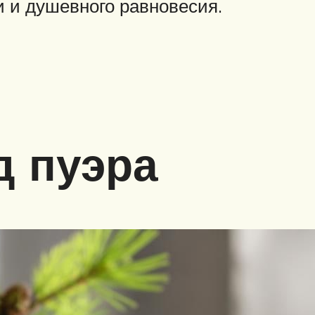
и и душевного равновесия.
д пуэра