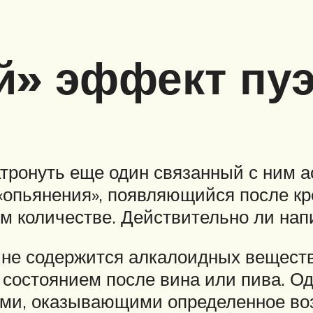
» эффект пу
атронуть еще один связанный с ним 
«опьянения», появляющийся после кр
м количестве. Действительно ли нап
те не содержится алкалоидных вещес
 состоянием после вина или пива. О
и, оказывающими определенное воз