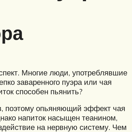
эра
аспект. Многие люди, употреблявшие
епко заваренного пуэра или чая
иток способен пьянить?
тв, поэтому опьяняющий эффект чая
днако напиток насыщен теанином,
действие на нервную систему. Чем