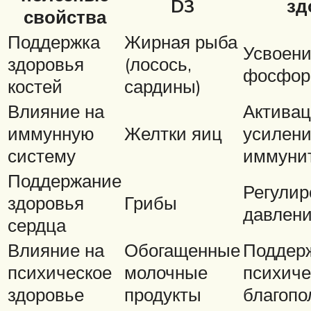
D3
зд
свойства
Поддержка
Жирная рыба
Усвоени
здоровья
(лосось,
фосфор
костей
сардины)
Влияние на
Активац
иммунную
Желтки яиц
усилен
систему
иммуни
Поддержание
Регулир
здоровья
Грибы
давлени
сердца
Влияние на
Обогащенные
Поддер
психическое
молочные
психиче
здоровье
продукты
благопо