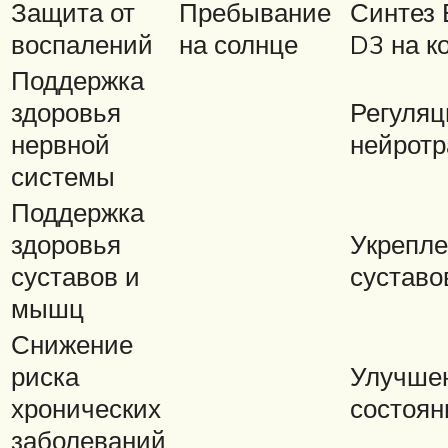
Защита от
Пребывание
Синтез
воспалений
на солнце
D3 на к
Поддержка
здоровья
Регуляц
нервной
нейротр
системы
Поддержка
здоровья
Укрепл
суставов и
суставо
мышц
Снижение
риска
Улучше
хронических
состоян
заболеваний