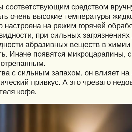
ы соответствующим средством вручн
ать очень высокие температуры жидко
о настроена на режим горячей обрабо
видности, при сильных загрязнениях
дности абразивных веществ в химии 
ть. Иначе появятся микроцарапины, 
потрепанным.
ва с сильным запахом, он влияет на 
ческий привкус. А это чревато недо
еля кофе.