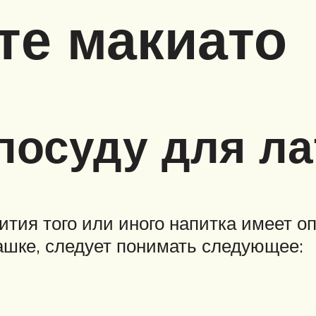
тте макиато
посуду для ла
тия того или иного напитка имеет оп
чашке, следует понимать следующее: