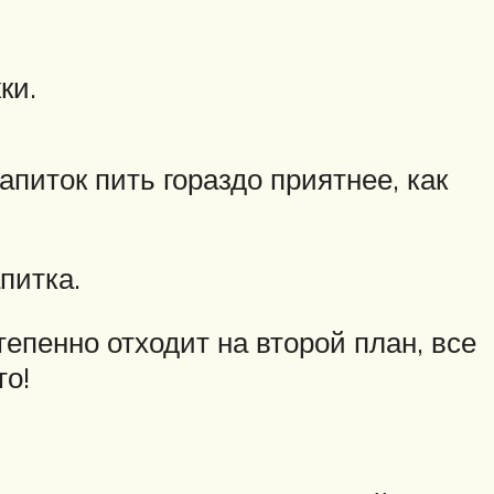
ки.
питок пить гораздо приятнее, как
питка.
епенно отходит на второй план, все
то!