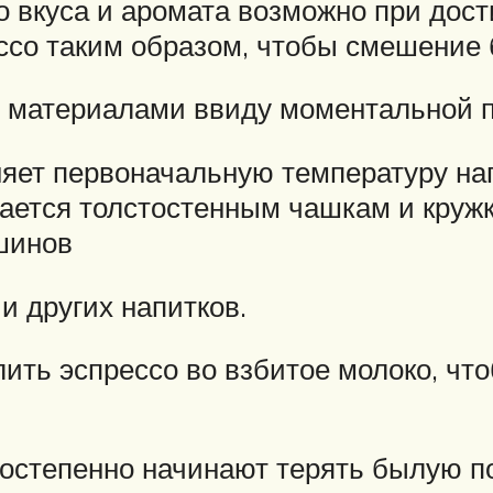
о вкуса и аромата возможно при дос
ессо таким образом, чтобы смешение
 материалами ввиду моментальной по
ет первоначальную температуру напи
ается толстостенным чашкам и круж
шинов
и других напитков.
лить эспрессо во взбитое молоко, ч
постепенно начинают терять былую п