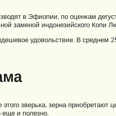
изводят в Эфиопии, по оценкам дегус
йной заменой индонезийского Копи Л
дешевое удовольствие. В среднем 25
ама
е этого зверька, зерна приобретают 
о еще и полезно.