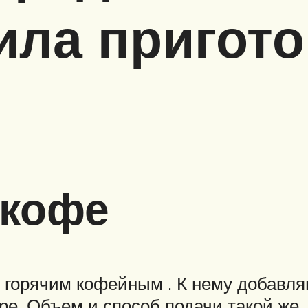
ила пригот
 кофе
 горячим кофейным . К нему добавля
. Объем и способ подачи такой же, к