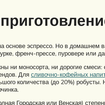
 приготовлени
а основе эспрессо. Но в домашнем 
урке, френч-прессе, пуровере или да
ны ни моносорта, ни дорогие смеси:
лендов. Для
сливочно-кофейных напит
ьшого количества (до 20%) робусты.
рчинка.
лная Городская или Венская) степень