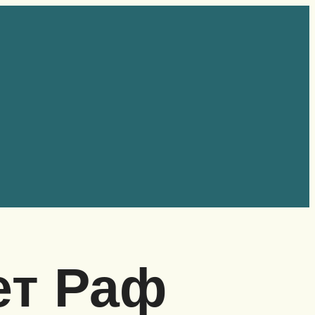
ет Раф