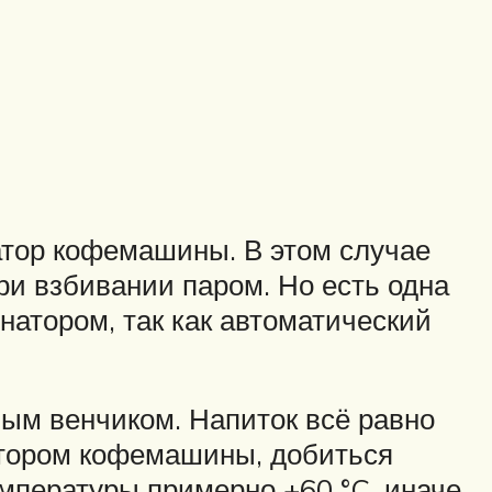
атор кофемашины. В этом случае
ри взбивании паром. Но есть одна
натором, так как автоматический
ым венчиком. Напиток всё равно
натором кофемашины, добиться
мпературы примерно +60 °C, иначе