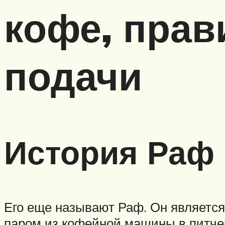
кофе, прав
подачи
История Раф
Его еще называют Раф. Он является
паром из кофейной машины в питчере