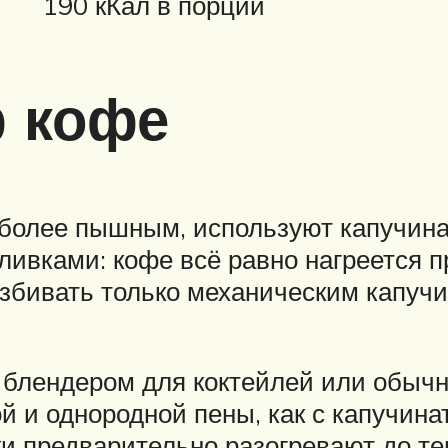
190 кКал в порции
 кофе
 более пышным, используют капучин
ивками: кофе всё равно нагреется п
збивать только механическим капучи
 блендером для коктейлей или обычн
кой и однородной пены, как с капучи
и предварительно разогревают до те