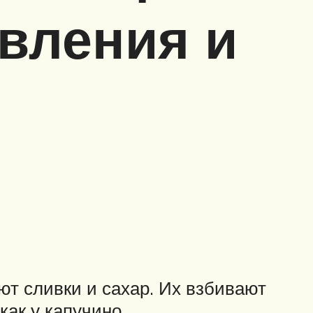
овления и
ют сливки и сахар. Их взбивают
ак у капучино.