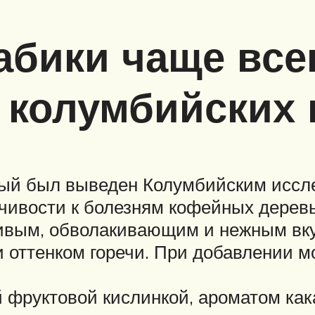
абики чаще все
 колумбийских 
орый был выведен Колумбийским иссл
ивости к болезням кофейных деревье
чивым, обволакивающим и нежным вку
и оттенком горечи. При добавлении 
 фруктовой кислинкой, ароматом как