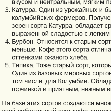
вкусом и нейтральным, мягким п
Катурра. Один из урожайных и б
колумбийских фермеров. Получен
зерен сорта Катурра, обладает 
выраженной сладостью с легким
Бурбон. Относится к старым сор
меньше. Кофе этого сорта отлич
оттенками ржаного хлеба.
Типика. Тоже старый сорт, кото
Один из базовых мировых сортов
том числе, для Колумбии. Облад
горчинкой и приятным, нежным вк
На базе этих сортов создаются мно
свой собственный сорт кофе, которы