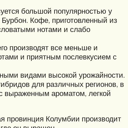
зуется большой популярностью у
 Бурбон. Кофе, приготовленный из
словатыми нотами и слабо
его производят все меньше и
отами и приятным послевкусием с
нными видами высокой урожайности.
гибридов для различных регионов, в
 с выраженным ароматом, легкой
дая провинция Колумбии производит
 где он выращен.