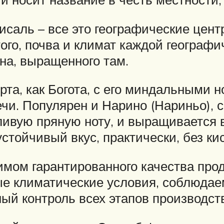
саль – все это географические цен
ого, почва и климат каждой географи
на, выращенного там.
рта, как Богота, с его миндальными
ечи. Популярен и Нарино (Нариньо), 
ливую пряную ноту, и выращивается в
стойчивый вкус, практически, без ки
мом гарантированного качества прод
е климатические условия, соблюда
ный контроль всех этапов производс