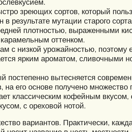
ослевкусием.
ыстро зреющих сортов, который поль
 в результате мутации старого сорта
средней плотностью, выраженными ки
 карамельным оттенком.
там с низкой урожайностью, поэтому 
ается ярким ароматом, сливочными н
рый постепенно вытесняется совреме
, на его основе получено множество 
ает классическим кофейным вкусом,
усом, с ореховой нотой.
жество вариантов. Практически, каж
й носит название в честь местности,