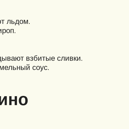
ют льдом.
ироп.
дывают взбитые сливки.
мельный соус.
ино