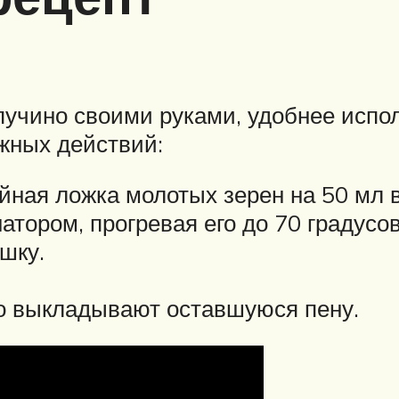
пучино своими руками, удобнее испо
жных действий:
айная ложка молотых зерен на 50 мл 
тором, прогревая его до 70 градусов
шку.
но выкладывают оставшуюся пену.